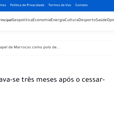
omos
Política de Privacidade
Termos de Uso
Contato
Geopolítica
Economia
Energia
Cultura
Desporto
Saúde
Opi
rincipal
apel de Marrocos como polo de...
ava-se três meses após o cessar-