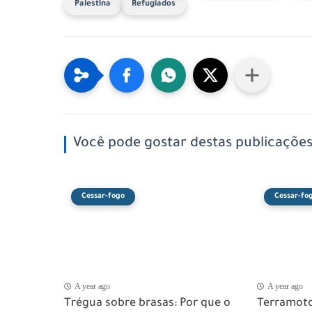
Palestina
Refugiados
Você pode gostar destas publicaçõe
Cessar-fogo
Cessar-fo
A year ago
A year ago
Trégua sobre brasas: Por que o
Terramoto