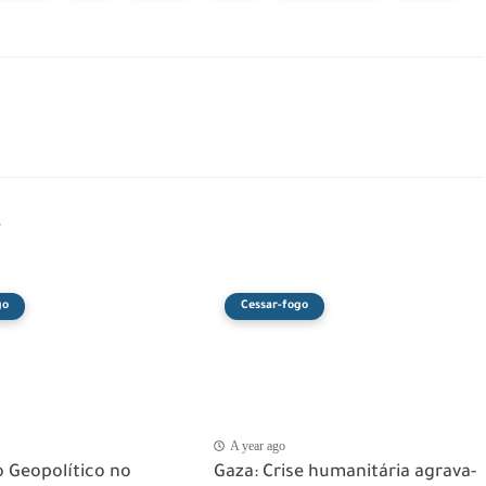
s
go
Cessar-fogo
A year ago
 Geopolítico no
Gaza: Crise humanitária agrava-