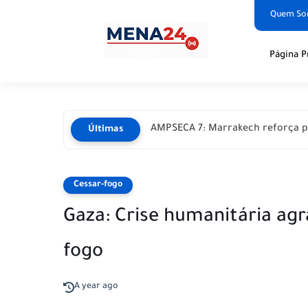
Quem S
Página P
AMPSECA 7: Marrakech reforça p
Últimas
Cessar-fogo
Gaza: Crise humanitária agr
fogo
A year ago