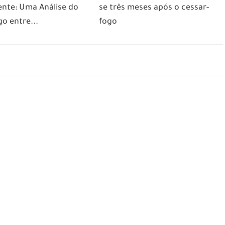
ente: Uma Análise do
se três meses após o cessar-
o entre...
fogo