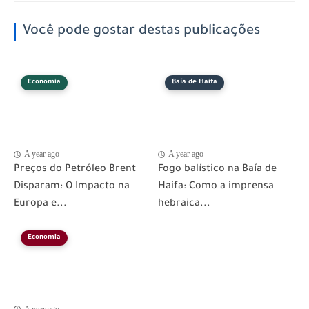
Você pode gostar destas publicações
Economia
Baía de Haifa
A year ago
A year ago
Preços do Petróleo Brent
Fogo balístico na Baía de
Disparam: O Impacto na
Haifa: Como a imprensa
Europa e...
hebraica...
Economia
A year ago