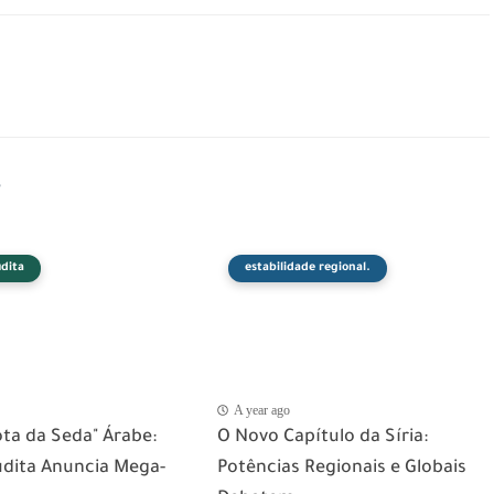
s
dita
estabilidade regional.
A year ago
ota da Seda" Árabe:
​O Novo Capítulo da Síria:
udita Anuncia Mega-
Potências Regionais e Globais