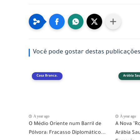
Você pode gostar destas publicaçõe
Casa Branca.
Arábia Sau
A year ago
A year ago
​O Médio Oriente num Barril de
​A Nova "R
Pólvora: Fracasso Diplomático...
Arábia Sa