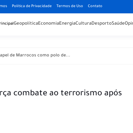
omos
Política de Privacidade
Termos de Uso
Contato
Geopolítica
Economia
Energia
Cultura
Desporto
Saúde
Opi
rincipal
apel de Marrocos como polo de...
orça combate ao terrorismo após