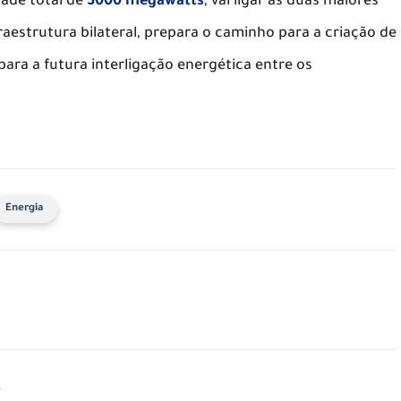
dade total de
3000 megawatts
, vai ligar as duas maiores
raestrutura bilateral, prepara o caminho para a criação de
para a futura interligação energética entre os
Energia
s