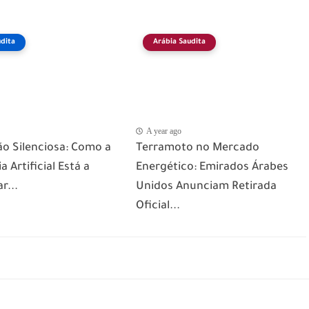
dita
Arábia Saudita
A year ago
ão Silenciosa: Como a
Terramoto no Mercado
a Artificial Está a
Energético: Emirados Árabes
r...
Unidos Anunciam Retirada
Oficial...