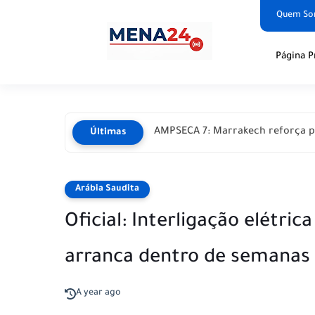
Quem S
Página P
AMPSECA 7: Marrakech reforça p
Últimas
Arábia Saudita
Oficial: Interligação elétric
arranca dentro de semanas
A year ago