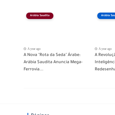
Arábia Saudita
Arábia Sau
A year ago
A year ago
​A Nova "Rota da Seda" Árabe:
​A Revoluç
Arábia Saudita Anuncia Mega-
Inteligênci
Ferrovia...
Redesenha