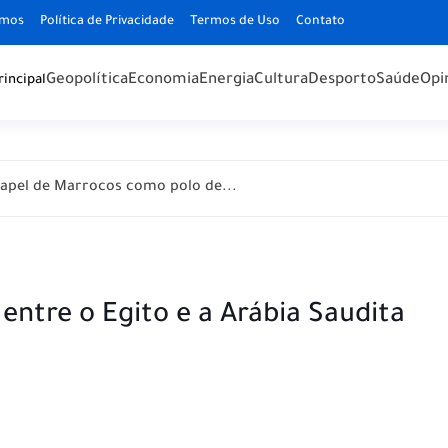
omos
Política de Privacidade
Termos de Uso
Contato
Geopolítica
Economia
Energia
Cultura
Desporto
Saúde
Opi
rincipal
apel de Marrocos como polo de...
a entre o Egito e a Arábia Saudita