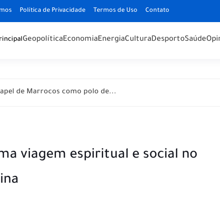
omos
Política de Privacidade
Termos de Uso
Contato
Geopolítica
Economia
Energia
Cultura
Desporto
Saúde
Opi
rincipal
apel de Marrocos como polo de...
ma viagem espiritual e social no
ina