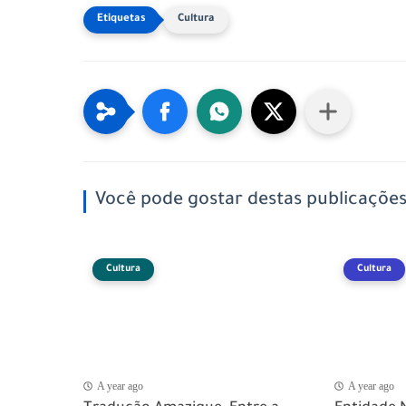
Cultura
Você pode gostar destas publicaçõe
Cultura
Cultura
A year ago
A year ago