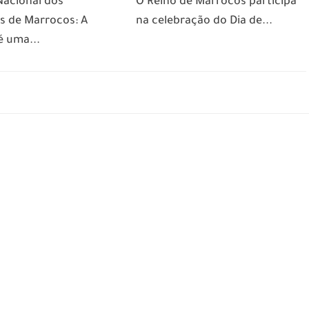
Nacional dos
O Reino de Marrocos participa
s de Marrocos: A
na celebração do Dia de...
é uma...