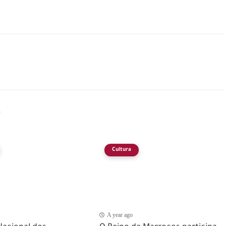
s
Cultura
A year ago